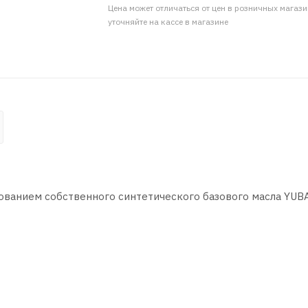
Цена может отличаться от цен в розничных магаз
уточняйте на кассе в магазине
ованием собственного синтетического базового масла YUB
м числе, с непосредственным впрыском топлива (TFSI, FSI,