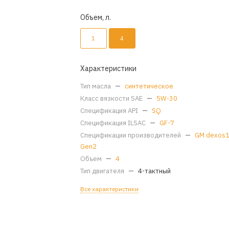
Объем, л.
1
4
Характеристики
Тип масла
—
синтетическое
Класс вязкости SAE
—
5W-30
Спецификация API
—
SQ
Спецификация ILSAC
—
GF-7
Спецификации производителей
—
GM dexos
Gen2
Объем
—
4
Тип двигателя
—
4-тактный
Все характеристики