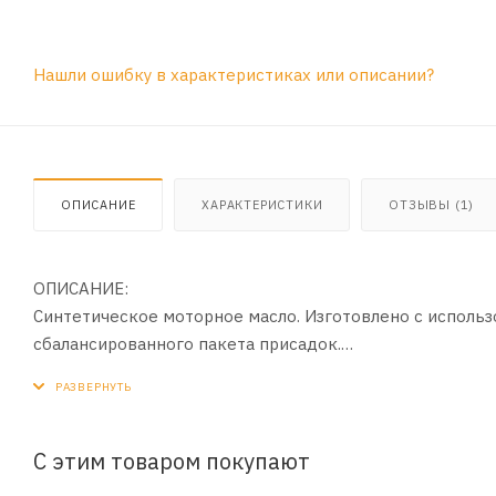
Нашли ошибку в характеристиках или описании?
ОПИСАНИЕ
ХАРАКТЕРИСТИКИ
ОТЗЫВЫ (1)
ОПИСАНИЕ:
Cинтетическое моторное масло. Изготовлено с использ
сбалансированного пакета присадок.
ПРИМЕНЕНИЕ:
Для бензиновых двигателей легковых автомобилей, в то
EcoBoost и др.).
С этим товаром покупают