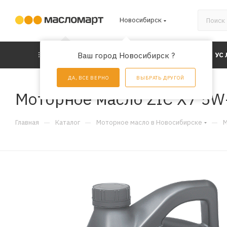
Новосибирск
КАТАЛОГ
Ваш город Новосибирск ?
АКЦИИ
УС
ДА, ВСЕ ВЕРНО
ВЫБРАТЬ ДРУГОЙ
Моторное масло ZIC X7 5W-
—
—
—
Главная
Каталог
Моторное масло в Новосибирске
М