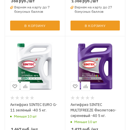
368
руб.
/шт
1 368
руб.
/шт
Вернем на карту до 7
Вернем на карту до 27
бонусных баллов
бонусных баллов
В КОРЗИНУ
В КОРЗИНУ
Антифриз SINTEC EURO G-
Антифриз SINTEC
11 зелёный -40 5 кг.
MULTIFREEZE Фиолетово-
сиреневый -40 5 кг.
Меньше 10 шт
Меньше 10 шт
1 467
руб.
/шт
1 423
руб.
/шт