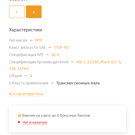
1
4
Характеристики
Тип масла
—
MTF
Класс вязкости SAE
—
75W-90
Спецификация API
—
GL-5
Спецификации производителей
—
MIL-L-2105E
,
Mack GO-J
,
SAE J2360
Объем
—
4
Область применения
—
Трансмиссионные мала
Все характеристики
Вернем на карту до 0 бонусных баллов
Нет в наличии