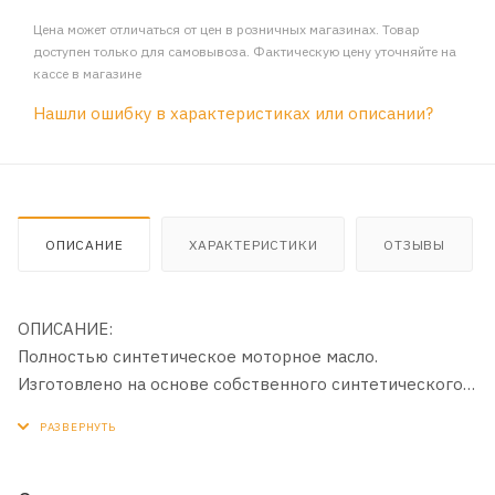
Цена может отличаться от цен в розничных магазинах. Товар
доступен только для самовывоза. Фактическую цену уточняйте на
кассе в магазине
Нашли ошибку в характеристиках или описании?
ОПИСАНИЕ
ХАРАКТЕРИСТИКИ
ОТЗЫВЫ
ОПИСАНИЕ:
Полностью синтетическое моторное масло.
Изготовлено на основе собственного синтетического
базового масла YUBASE PLUS и современного пакета
присадок, обеспечивающих увеличенный ресурс,
стабильность свойств и повышенную топливную
экономичность (более 2,5% относительно эталонного