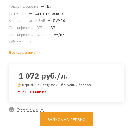
Товар на разлив
—
Да
Тип масла
—
синтетическое
Класс вязкости SAE
—
5W-30
Спецификация API
—
SP
Спецификация ACEA
—
A5/B5
Объем
—
1
Все характеристики
1 072
руб.
/л.
Вернем на карту до 21 бонусных баллов
Нет в наличии
Хочу в подарок
ЗАПИСЬ НА СЕРВИС