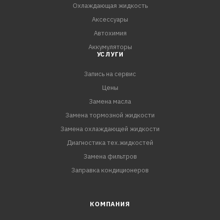
ACEA A5/B5
Охлаждающая жидкость
Ford WSS-M2C913-A/B/C/D
Аксессуары
Jaguar-Land Rover STJLR 03.5003
Автохимия
Аккумуляторы
УСЛУГИ
Запись на сервис
Цены
Замена масла
Замена тормозной жидкости
Замена охлаждающей жидкости
Диагностика тех.жидкостей
Замена фильтров
Заправка кондиционеров
КОМПАНИЯ