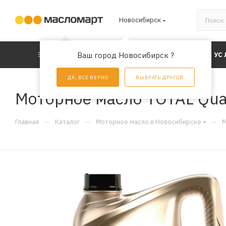
Новосибирск
КАТАЛОГ
Ваш город Новосибирск ?
АКЦИИ
УС
ДА, ВСЕ ВЕРНО
ВЫБРАТЬ ДРУГОЙ
Моторное масло TOTAL Quar
—
—
—
Главная
Каталог
Моторное масло в Новосибирске
М