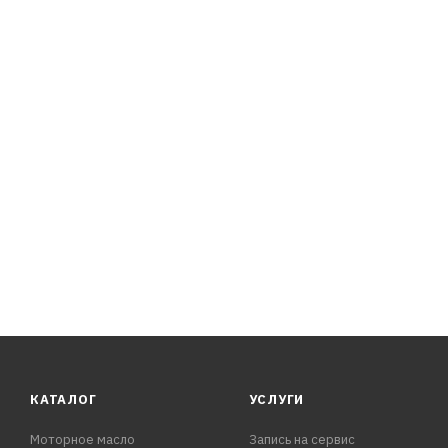
- Моторное масло TOTAL QUARTZ INEO ECS 5W-30– см
присадок по сравнению маслами, произведенными по о
- Экономия топлива: до 3,5% - по сравнению с эталон
проведены на Citroen C4 1.6 HDi).
- Система контроля выброса выхлопных газов (ECS – Em
твердых частиц сажи в атмосферу. Низкое содержание
КАТАЛОГ
УСЛУГИ
Моторное масло
Запись на сервис