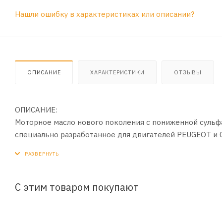
Нашли ошибку в характеристиках или описании?
ОПИСАНИЕ
ХАРАКТЕРИСТИКИ
ОТЗЫВЫ
ОПИСАНИЕ:
Моторное масло нового поколения с пониженной сульф
специально разработанное для двигателей PEUGEOT и 
топливо и оптимизирует функционирование систем доо
ПРИМЕНЕНИЕ:
Специально разработанное для двигателей PEUGEOT и 
С этим товаром покупают
ПРЕИМУЩЕСТВА:
- Продлевает срок службы сажевых фильтров, предотв