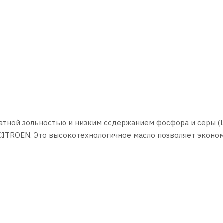
атной зольностью и низким содержанием фосфора и серы (L
CITROEN. Это высокотехнологичное масло позволяет эконо
чиски выхлопных газов, например, дизельных сажевых филь
CITROEN.
ращает их преждевременное засорение.