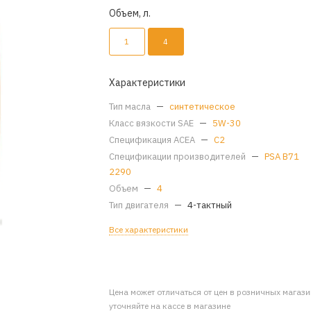
Объем, л.
1
4
Характеристики
Тип масла
—
синтетическое
Класс вязкости SAE
—
5W-30
Спецификация ACEA
—
C2
Спецификации производителей
—
PSA B71
2290
Объем
—
4
Тип двигателя
—
4-тактный
Все характеристики
Цена может отличаться от цен в розничных магаз
уточняйте на кассе в магазине