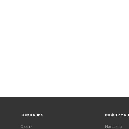
азочный материал с пониженным содержанием металлсодер
бычной технологии.
ным моторным маслом, соответствующее стандарту ACEA (ис
ission Control System): способствует уменьшению выбросов
 ф
КОМПАНИЯ
ИНФОРМА
О сети
Магазины