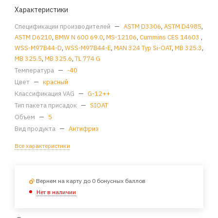
Характеристики
Спецификации производителей
—
ASTM D3306
,
ASTM D4985
,
ASTM D6210
,
BMW N 600 69.0
,
MS-12106
,
Cummins CES 14603
,
WSS-M97B44-D
,
WSS-M97B44-E
,
MAN 324 Typ Si-OAT
,
MB 325.3
,
MB 325.5
,
MB 325.6
,
TL 774 G
Температура
—
-40
Цвет
—
красный
Классификация VAG
—
G-12++
Тип пакета присадок
—
SIOAT
Объем
—
5
Вид продукта
—
Антифриз
Все характеристики
Вернем на карту до 0 бонусных баллов
Нет в наличии