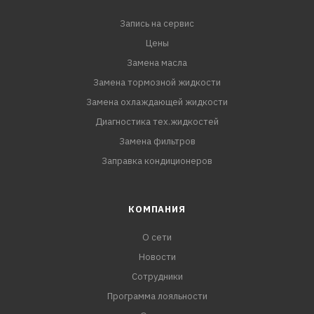
- Особой смачивающей способностью охлаждаемых
Запись на сервис
поверхностей,что препятствует образованию
локальных зон перегрева.Антифриз AGA-Z40 глубоко
Цены
проникает в микрорельеф поверхности металла, что
Замена масла
значительно повышает эффективную площадь
Замена тормозной жидкости
контакта поверхности и жидкости, тем самым
Замена охлаждающей жидкости
улучшает охлаждение двигателя. Это свойство легк
Диагностика тех.жидкостей
Замена фильтров
Заправка кондиционеров
КОМПАНИЯ
О сети
Новости
Сотрудники
Программа лояльности