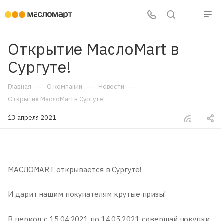
Открытие МаслоMart в
Сургуте!
—
—
—
Главная
О компании
Новости
Открытие МаслоMart в Сургуте!
13 апреля 2021
МАСЛОMART открывается в Сургуте!
И дарит нашим покупателям крутые призы!
В период с 15.04.2021 по 14.05.2021 совершай покупки