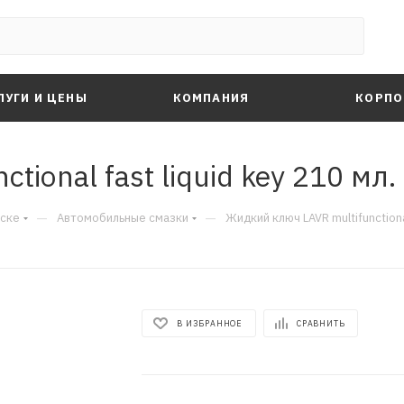
ЛУГИ И ЦЕНЫ
КОМПАНИЯ
КОРПО
ional fast liquid key 210 мл.
—
—
рске
Автомобильные смазки
Жидкий ключ LAVR multifunctional
В ИЗБРАННОЕ
СРАВНИТЬ