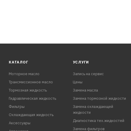
- Вытесняет влагу и препятствует коррозии
- Удалят битумные, масляные и мазутные загрязнения
- Защищает электрооборудование от окисления
- Действует за 1 – 2 минуты
- Обладает высокой проникающей способностью
- Удобно распыляется благодаря удлинительной трубке
КАТАЛОГ
УСЛУГИ
Моторное масло
Запись на сервис
Трансмиссионное масло
Цены
Тормозная жидкость
Замена масла
Гидравлическая жидкость
Замена тормозной жидкости
Фильтры
Замена охлаждающей
жидкости
Охлаждающая жидкость
Диагностика тех.жидкостей
Аксессуары
Замена фильтров