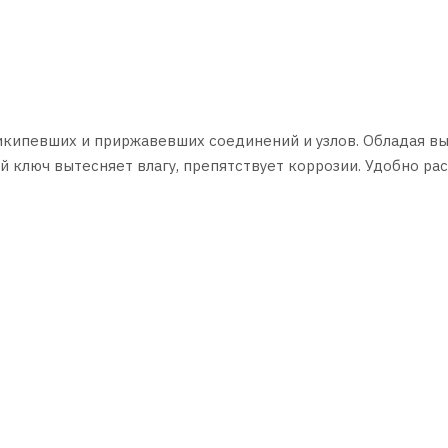
кипевших и приржавевших соединений и узлов. Обладая в
 ключ вытесняет влагу, препятствует коррозии. Удобно ра
окого спектра сервисных задач, в том числе подходит для 
ия от окисления.
оединения
талей