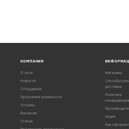
КОМПАНИЯ
ИНФОРМА
О сети
Магазины
Новости
Способы опл
доставки
Сотрудники
Политика
Программа лояльности
конфиденциа
Отзывы
Производите
Вакансии
Акции
Статьи
Как оформит