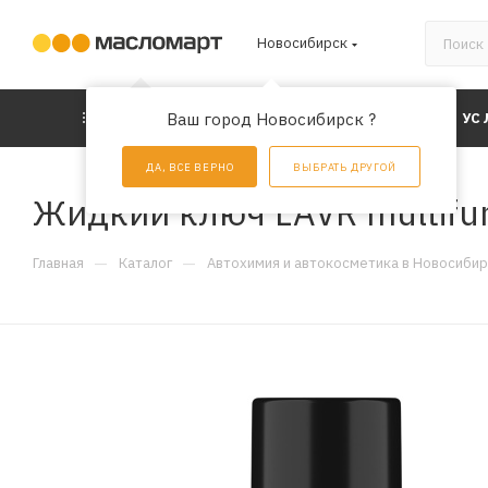
Новосибирск
КАТАЛОГ
Ваш город Новосибирск ?
АКЦИИ
УС
ДА, ВСЕ ВЕРНО
ВЫБРАТЬ ДРУГОЙ
Жидкий ключ LAVR multifunct
—
—
Главная
Каталог
Автохимия и автокосметика в Новосиби