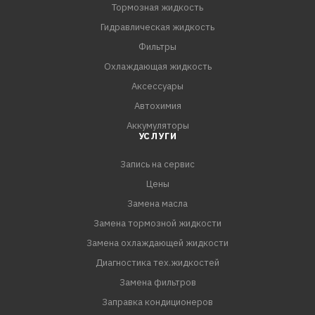
коррозии
Тормозная жидкость
- Обладает отличными вязкостно-температурными
Гидравлическая жидкость
характеристиками
Фильтры
- Гарантирует высокую надежность смазывания при
Охлаждающая жидкость
высоких нагрузках
Аксессуары
- Обеспечивает легкое переключение передач
Автохимия
Аккумуляторы
Допуск:
УСЛУГИ
API: GL-4+
Ford: ESD-M2C175-A
Запись на сервис
Цены
Соответствие:
Замена масла
ZF: TE-ML 08
Замена тормозной жидкости
VW: 501.50 (G50)
Замена охлаждающей жидкости
Диагностика тех.жидкостей
Замена фильтров
Заправка кондиционеров