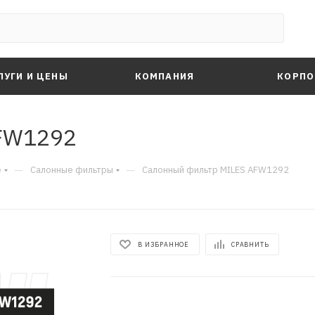
ЛУГИ И ЦЕНЫ
КОМПАНИЯ
КОРПО
FW1292
—
—
е
Салонные фильтры
Салонный фильтр MILES AFW1292
В ИЗБРАННОЕ
СРАВНИТЬ