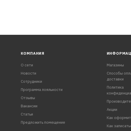
КОМПАНИЯ
ИНФОРМА
О сети
Магазины
Новости
Способы опл
доставки
Сотрудники
Политика
Программа лояльности
конфиденциа
Отзывы
Производите
Вакансии
Акции
Статьи
Как оформит
Предложить помещение
Как записать