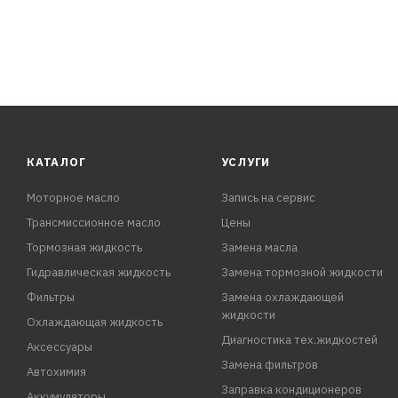
КАТАЛОГ
УСЛУГИ
Моторное масло
Запись на сервис
Трансмиссионное масло
Цены
Тормозная жидкость
Замена масла
Гидравлическая жидкость
Замена тормозной жидкости
Фильтры
Замена охлаждающей
жидкости
Охлаждающая жидкость
Диагностика тех.жидкостей
Аксессуары
Замена фильтров
Автохимия
Заправка кондиционеров
Аккумуляторы