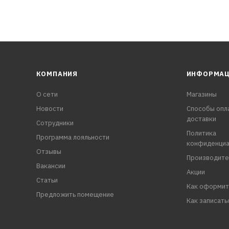
КОМПАНИЯ
ИНФОРМА
О сети
Магазины
Новости
Способы опл
доставки
Сотрудники
Политика
Программа лояльности
конфиденциа
Отзывы
Производите
Вакансии
Акции
Статьи
Как оформит
Предложить помещение
Как записать