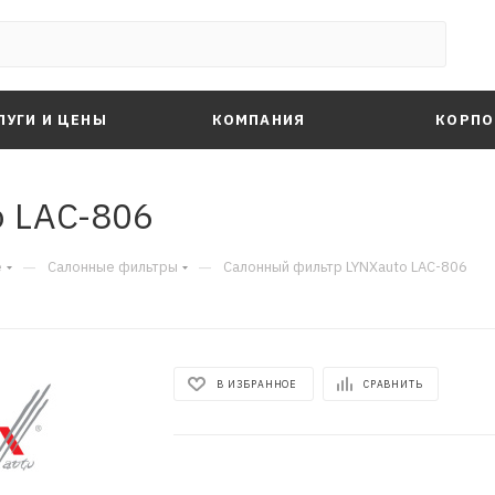
ЛУГИ И ЦЕНЫ
КОМПАНИЯ
КОРПО
 LAC-806
—
—
е
Салонные фильтры
Салонный фильтр LYNXauto LAC-806
В ИЗБРАННОЕ
СРАВНИТЬ