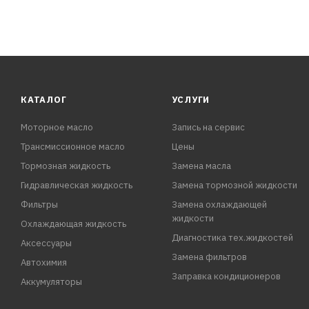
КАТАЛОГ
УСЛУГИ
Моторное масло
Запись на сервис
Трансмиссионное масло
Цены
Тормозная жидкость
Замена масла
Гидравлическая жидкость
Замена тормозной жидкости
Фильтры
Замена охлаждающей
жидкости
Охлаждающая жидкость
Диагностика тех.жидкостей
Аксессуары
Замена фильтров
Автохимия
Заправка кондиционеров
Аккумуляторы