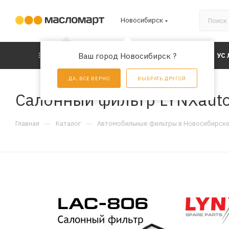
Новосибирск
КАТАЛОГ
Ваш город Новосибирск ?
АКЦИИ
УС
ДА, ВСЕ ВЕРНО
ВЫБРАТЬ ДРУГОЙ
Салонный фильтр LYNXauto
—
—
Главная
Каталог
Автомобильные фильтры в Новосибирск