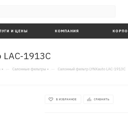
ЛУГИ И ЦЕНЫ
КОМПАНИЯ
КОРПО
o LAC-1913C
—
—
е
Салонные фильтры
Салонный фильтр LYNXauto LAC-1913C
В ИЗБРАННОЕ
СРАВНИТЬ