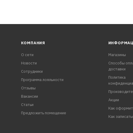
КОМПАНИЯ
ИНФОРМА
О сети
Магазины
Новости
Способы опл
доставки
Сотрудники
Политика
Программа лояльности
конфиденциа
Отзывы
Производите
Вакансии
Акции
Статьи
Как оформит
Предложить помещение
Как записать