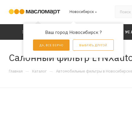
Новосибирск
КАТАЛОГ
Ваш город Новосибирск ?
АКЦИИ
УС
ДА, ВСЕ ВЕРНО
ВЫБРАТЬ ДРУГОЙ
Салонный фильтр LYNXaut
—
—
Главная
Каталог
Автомобильные фильтры в Новосибирск