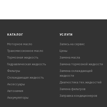
КАТАЛОГ
УСЛУГИ
Моторное масло
Запись на сервис
Трансмиссионное масло
Цены
Тормозная жидкость
Замена масла
Гидравлическая жидкость
Замена тормозной жидкости
Фильтры
Замена охлаждающей
жидкости
Охлаждающая жидкость
Диагностика тех.жидкостей
Аксессуары
Замена фильтров
Автохимия
Заправка кондиционеров
Аккумуляторы