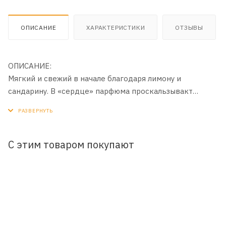
ОПИСАНИЕ
ХАРАКТЕРИСТИКИ
ОТЗЫВЫ
ОПИСАНИЕ:
Мягкий и свежий в начале благодаря лимону и
сандарину. В «сердце» парфюма проскальзывакт
мятный привкус, в шлейфе собраны ноты амбры,
ветивера и имбиря.
С этим товаром покупают