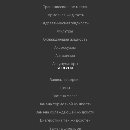
непосредственным впрыском топлива, работающих в
Трансмиссионное масло
жестких условиях с увеличенными интервалами замены
масла. Рекомендовано для двигателей Ford и Re-nault,
Тормозная жидкость
требующих применения моторных масел с допуском
Гидравлическая жидкость
WSS-M2C913-D, -С и RN 0700 соответственно.
Фильтры
Охлаждающая жидкость
ПРЕИМУЩЕСТВА:
Аксессуары
- Значительная экономия топлива и снижение выбр
Автохимия
Аккумуляторы
УСЛУГИ
Запись на сервис
Цены
Замена масла
Замена тормозной жидкости
Замена охлаждающей жидкости
Диагностика тех.жидкостей
Замена фильтров