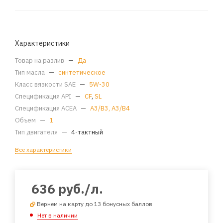
Характеристики
Товар на разлив
—
Да
Тип масла
—
синтетическое
Класс вязкости SAE
—
5W-30
Спецификация API
—
CF
,
SL
Спецификация ACEA
—
A3/B3, A3/B4
Объем
—
1
Тип двигателя
—
4-тактный
Все характеристики
636
руб.
/л.
Вернем на карту до 13 бонусных баллов
Нет в наличии