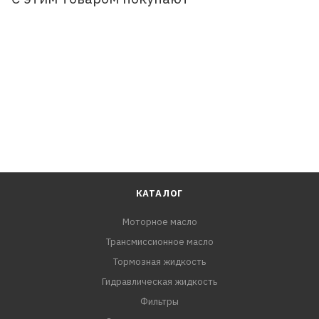
В основе продукта — смесь синтетического и
минерального базового сырья с добавлением
современного пакета присадок. Обеспечивает
надежность двигателей в условиях эксплуатации на
дорогах и вне дорог. Применимо в большинстве
двигателей мотоциклов различных производителей и
годов выпуска как единый продукт на весь парк
техники.
Рекомендуется применять в мототехнике
европейских, японских, китайских и российских
производителей.
КАТАЛОГ
дорог.
Моторное масло
Трансмиссионное масло
Тормозная жидкость
Гидравлическая жидкость
Фильтры