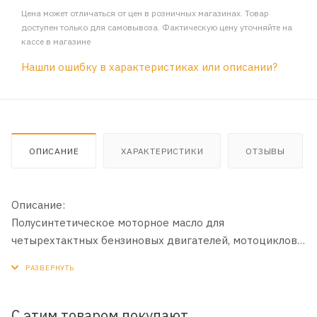
Цена может отличаться от цен в розничных магазинах. Товар
доступен только для самовывоза. Фактическую цену уточняйте на
кассе в магазине
Нашли ошибку в характеристиках или описании?
ОПИСАНИЕ
ХАРАКТЕРИСТИКИ
ОТЗЫВЫ
Описание:
Полусинтетическое моторное масло для
четырехтактных бензиновых двигателей, мотоциклов,
квадроциклов, скутеров и мопедов и другой
мототехники, где необходим уровень
эксплуатационных свойств API SL или ниже и JASO
MA/MA2.
С этим товаром покупают