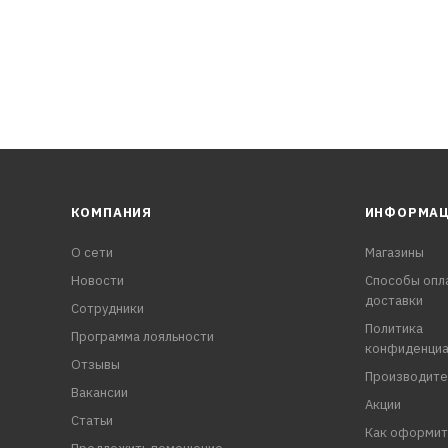
КОМПАНИЯ
ИНФОРМА
О сети
Магазины
Новости
Способы опл
доставки
Сотрудники
Политика
Программа лояльности
конфиденциа
Отзывы
Производите
Вакансии
Акции
Статьи
Как оформит