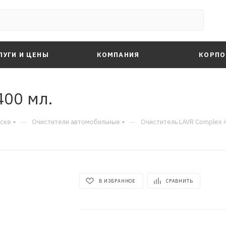
ЛУГИ И ЦЕНЫ
КОМПАНИЯ
КОРПО
400 мл.
—
—
рске
Очистители автомобильные
Очиститель LAVR Complex 
В ИЗБРАННОЕ
СРАВНИТЬ