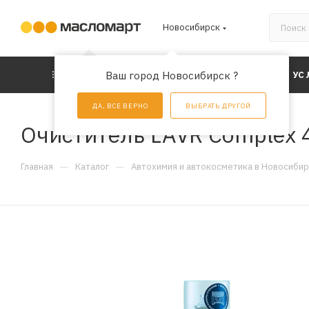
Новосибирск
КАТАЛОГ
Ваш город Новосибирск ?
АКЦИИ
УС
ДА, ВСЕ ВЕРНО
ВЫБРАТЬ ДРУГОЙ
Очиститель LAVR Complex 
—
—
Главная
Каталог
Автохимия и автокосметика в Новосиби