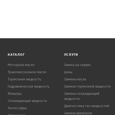
КАТАЛОГ
УСЛУГИ
Моторное масло
Запись на сервис
Трансмиссионное масло
Цены
Тормозная жидкость
Замена масла
Гидравлическая жидкость
Замена тормозной жидкости
Фильтры
Замена охлаждающей
жидкости
Охлаждающая жидкость
Диагностика тех.жидкостей
Аксессуары
Замена фильтров