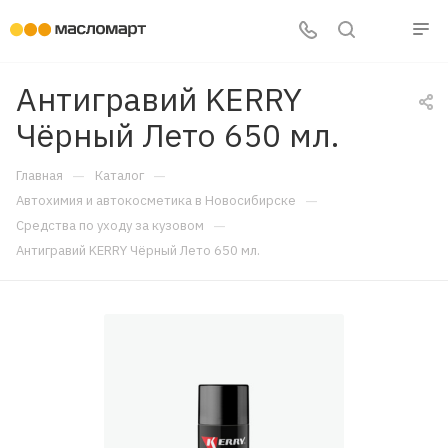
Антигравий KERRY
Чёрный Лето 650 мл.
—
—
Главная
Каталог
—
Автохимия и автокосметика в Новосибирске
—
Средства по уходу за кузовом
Антигравий KERRY Чёрный Лето 650 мл.